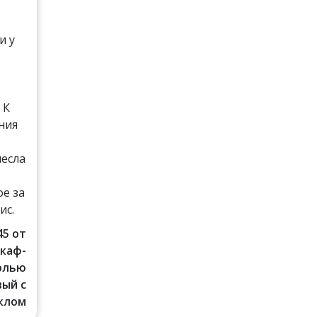
и у
и
 К
ния
несла
е за
ис.
45 от
Шкаф-
солью
ый с
клом