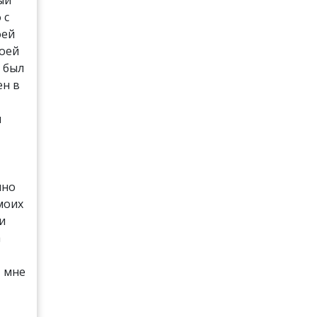
 с
оей
моей
 был
ен в
и
чно
моих
 и
а
т мне