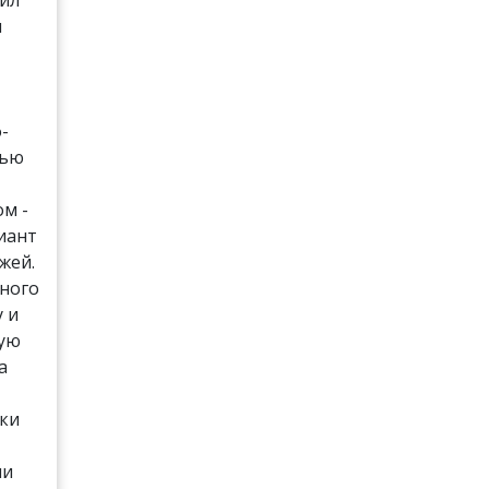
и
-
лью
м -
иант
жей.
много
у и
ную
а
оки
ли