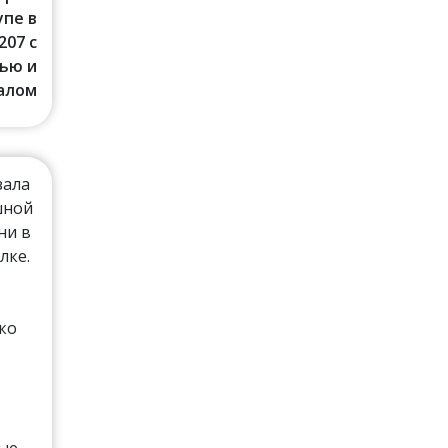
упе в
207 с
ью и
алом
зала
шной
ни в
лке.
ко
рые