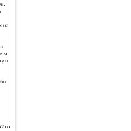
ль
з
х на
ла
ям.
ту о
ибо
52 от