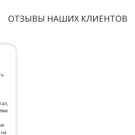
ОТЗЫВЫ НАШИХ КЛИЕНТОВ
ть
тал,
иям
ня
 на