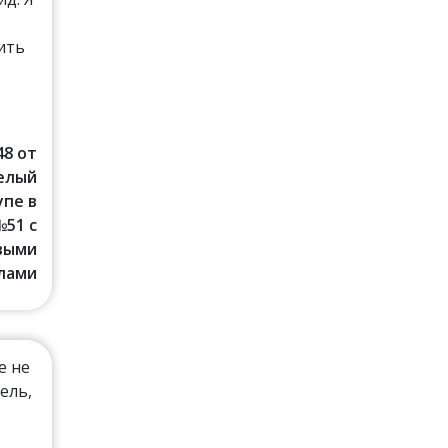
ить
48 от
Белый
упе в
№51 с
выми
лами
е не
ель,