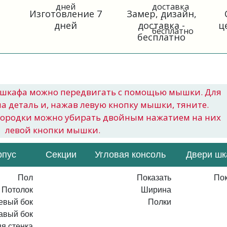
Изготовление 7
Замер, дизайн,
дней
доставка -
ц
бесплатно
шкафа можно передвигать с помощью мышки. Для
на деталь и, нажав левую кнопку мышки, тяните.
городки можно убирать двойным нажатием на них
левой кнопки мышки.
рпус
Секции
Угловая консоль
Двери ш
Пол
Показать
Пок
Потолок
Ширина
евый бок
Полки
авый бок
я стенка