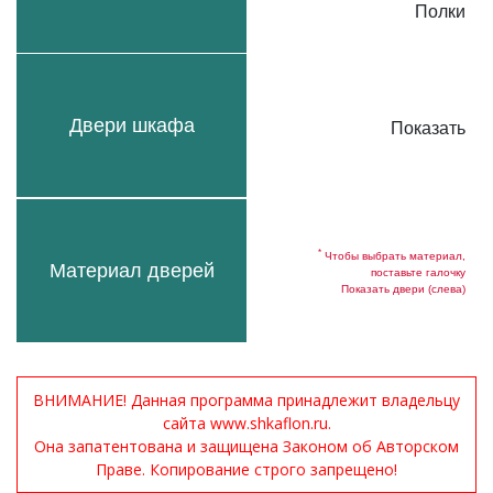
Полки
Двери шкафа
Показать
*
Чтобы выбрать материал,
Материал дверей
поставьте галочку
Показать двери (слева)
ВНИМАНИЕ! Данная программа принадлежит владельцу
сайта www.shkaflon.ru.
Она запатентована и защищена Законом об Авторском
Праве. Копирование строго запрещено!