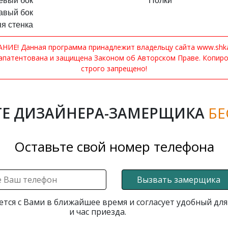
евый бок
Полки
авый бок
я стенка
ИЕ! Данная программа принадлежит владельцу сайта www.shkaf
апатентована и защищена Законом об Авторском Праве. Копир
строго запрещено!
Е ДИЗАЙНЕРА-ЗАМЕРЩИКА
БЕ
Оставьте свой номер телефона
Вызвать замерщика
ется с Вами в ближайшее время и согласует удобный для
и час приезда.