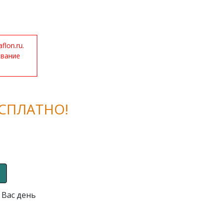
lon.ru.
ование
СПЛАТНО!
 Вас день