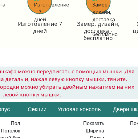
Изготовление 7
Замер, дизайн,
дней
доставка -
ц
бесплатно
шкафа можно передвигать с помощью мышки. Для
на деталь и, нажав левую кнопку мышки, тяните.
городки можно убирать двойным нажатием на них
левой кнопки мышки.
рпус
Секции
Угловая консоль
Двери ш
Пол
Показать
Пок
Потолок
Ширина