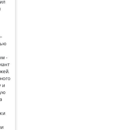
шил
и
-
лью
м -
иант
жей.
много
у и
ную
а
оки
ли