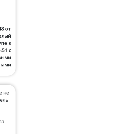
48 от
Белый
упе в
№51 с
выми
лами
е не
ель,
ла